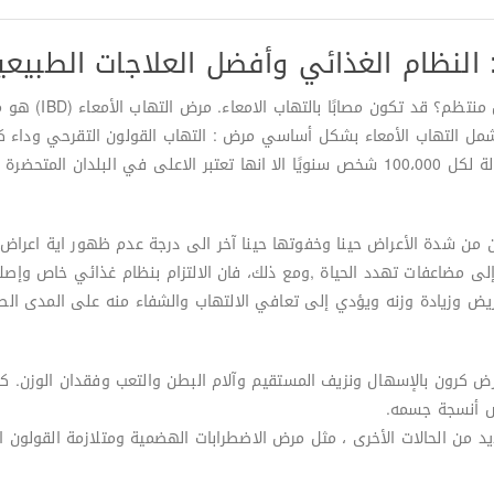
 النظام الغذائي وأفضل العلاجات الطبيعي
هل تعاني من الإسها
التهاب الأمعاء بشكل أساسي مرض : التهاب القولون التقرحي وداء كرون
معدل العالمي لانتشار مرض التهاب الأمعاء 396 حالة لكل 100،000 شخص سنويًا الا انها تعتبر 
علاج لـ IBD. فالمرضى يشكون من شدة الأعراض حينا وخفوتها حينا آخر الى درجة عدم ظهور ا
ى مضاعفات تهدد الحياة ,ومع ذلك، فان الالتزام بنظام غذائي خاص وإصلاح
ض وزيادة وزنه ويؤدي إلى تعافي الالتهاب والشفاء منه على المدى الطو
 كرون بالإسهال ونزيف المستقيم وآلام البطن والتعب وفقدان الوزن. كلتا
ض أنسجة جسمه.