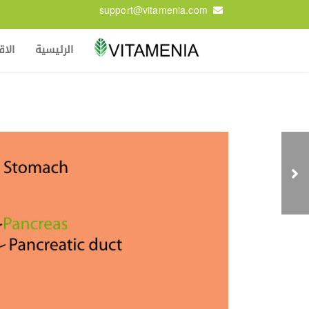
support@vitamenia.com
الرئيسية
الا
موسوعة الكولاجين:
أنواعه وفوائده وأضراره
وهل يزيد من الوزن أم
ينحف ؟