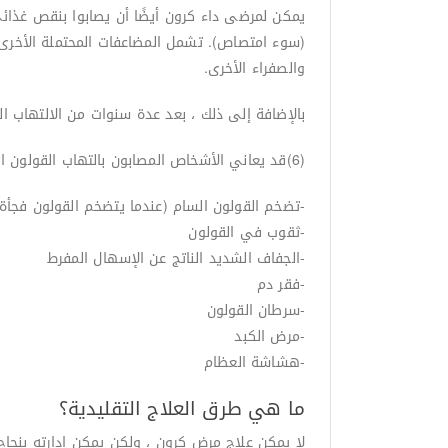
يمكن لمرضى داء كرون أيضًا أن يصابوا بنقص غذائي
(سوء امتصاص). تشمل المضاعفات المحتملة الأخرى ال
والصفراء الأخرى.
بالإضافة إلى ذلك ، بعد عدة سنوات من الالتهاب الشدي
(6)قد يعاني الأشخاص المصابون بالتهاب القولون التقرحي أيضًا من مضاعفات. بعض هذه تشمل:
-تضخم القولون السام (عندما يتضخم القولون فجأة
-ثقوب في القولون
-الجفاف الشديد الناتج عن الإسهال المفرط
-فقر دم
-سرطان القولون
-مرض الكبد
-هشاشة العظام
ما هي طرق العلاج التقليدية؟
لا يمكن علاج مرض كرون ، ولكن يمكن إدارته بنجاح