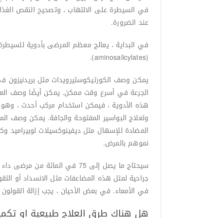
في السيطرة على الالتهاب ، وتصحيح النقص الغذائ
عند الضرورة.
في البداية ، يعالج معظم المرضى بأدوية للسيطرة 
(aminosalicylates).
يمكن وصف الكورتيكوستيرويدات مثل بريدنيزون في ا
الجرعة في أسرع وقت ممكن. يمكن أيضًا وصف العوامل
ولعلاج البواسير المفتوحة والجافة. يمكن وصف المض
المضادة للإسهال مثل ديفينوكسيلات لوبيراميد وكو
نموهم بالمرض.
سيحتاج ما يصل إلى 75 في الما
جراحية لمثل هذه المضاعفات مثل الانسداد أو الثقو
في الأمعاء. في بعض الأحيان ، يجب إزالة القولون بأك
هل هناك طرق العلاج طبيعية او تكمي