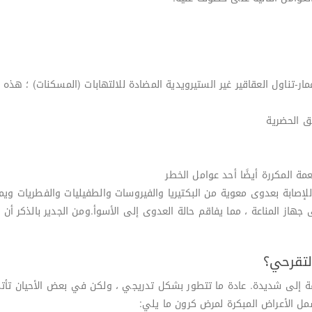
انه يصيب كل الاعمار-تناول العقاقير غير الستيرويدية المضادة للالتهابات (المسكنات) 
ق الحضرية
عمة المكررة أيضًا أحد عوامل الخطر
للإصابة بعدوى معوية من البكتيريا والفيروسات والطفيليات والفطريات و
جهاز المناعة ، مما يفاقم حالة العدوى إلى الأسوأ.ومن الجدير بالذكر 
لتقرحي؟
 إلى شديدة. عادة ما تتطور بشكل تدريجي ، ولكن في بعض الأحيان تأتي ف
مل الأعراض المبكرة لمرض كرون ما يلي: