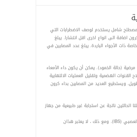
ة
ل المفرط وآلام البطن بشكل منتظم؟ قد تكون مصابًا بالتهاب الامعاء. مرض التهاب الأمعاء (IBD) هو مصطلح شامل يستخدم لوصف الاضطرابات التي
 اضافة الى انواع اخرى اقل انتشارا. يبلغ
الاعلى في البلدان المتحضرة خاصة ذات الأجواء الباردة. يبلغ عدد المصابين في
ية اعراض مرضية (حالة الخمود). يمكن أن يكون داء الأمعاء
 القنوات الهضمية وتقليل العمليات الالتهابية
يل. ويستطيع العديد من المصابين بداء كرون
 الحالتين ناتجة عن استجابة غير طبيعية من جهاز
. يشترك مرض التهاب الأمعاء في الأعراض مع العديد من الحالات الأخرى ، مثل مرض الاضطرابات الهضمية ومتلازمة القولون العصبي (IBS). ومع ذلك ، لا يعتبر هذان