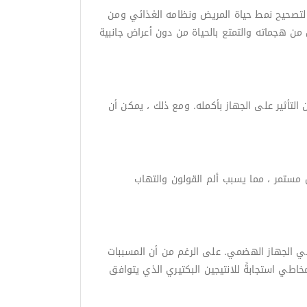
 لتصحيح نمط حياة المريض ونظامه الغذائي ومن
ن هجماته والتمتع بالحياة من دون أعراض جانبية
 التأثير على الجهاز بأكمله. ومع ذلك ، يمكن أن
ل مستمر ، مما يسبب ألم القولون والتهاب
تهاب الأمعاء (IBD) ، من الحالات الالتهابية المزمنة في الجهاز الهضمي. على الرغم من أن المسببات
خاطي استجابةً للانتيجين البكتيري الذي يتوافق