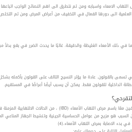
لتهاب الامعاء واسبابه ومن ثم نتطرق الى اهم النصائح الواجب اتباعها
العلمية الى دورها الفعال في التخفيف من أعراض المرض ومن ثم التخلص م
في ذلك الأمعاء الغليظة والدقيقة. غالبًا ما يحدث الضرر في بقع بدلاً من
تي تسمى بالقولون. عادة ما يؤثر النسيج التالف على القولون بأكمله بشك
طانة الداخلية للقولون فقط. يمكن أن يسبب أيضًا أعراضًا في المستقيم.
لتقرحي؟
يُعد التهاب القولون التقرحي ومرض كرون ، المعروفين معًا باسم مرض ال
أن السبب هو مزيج من عوامل الحساسية الجينية وتنشيط الجهاز المناعي الم
 بدء الاصابة بمرض التهاب الأمعاء.(4)
عوامل التالية على حصولك عليه: