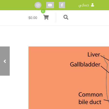
حسابي
0
$
0.00
العجز الجنسي: أسبابها و
11 طريقة لعلاجها
طبيعيا