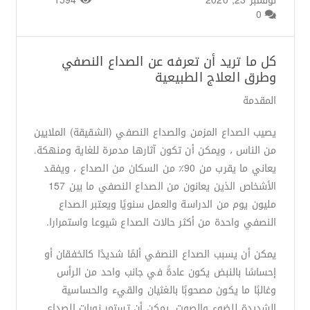
نوفمبر 23, 2020
من طرف
Basima Nasir
/
1594
0
كل ما تريد أن تعرفه عن الصداع النصفي
وطرق العلاج الطبيعية
المقدمة
يصيب الصداع المزمن والصداع النصفي (الشقيقة) الملايين
من الناس ، ويمكن أن تكون آثارها مدمرة للغاية ومنهكة.
يعاني ما يقرب من 90٪ من السكان من الصداع ، ويفقد
الأشخاص الذين يعانون من الصداع النصفي ما بين 157
مليون يوم من الدراسة والعمل سنويًا ويعتبر الصداع
النصفي واحدة من أكثر حالات الصداع شيوعا واستمرارا.
يمكن أن يسبب الصداع النصفي ألمًا شديدًا كالخفقان أو
إحساسًا بالنبض يكون عادةً في جانب واحد من الرأس
وغالبًا ما يكون مصحوبًا بالغثيان والقيء والحساسية
الشديدة للضوء والصوت. يمكن أن تستمر نوبات الصداع