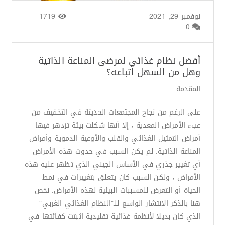
نوفمبر 29, 2021
من طرف
Basima Nasir
/
1719
0
أفضل نظام غذائي لمرضى المناعة الذاتية
وهل من السهل اتباعه؟
المقدمة
على الرغم من نجاح المجتمعات الحديثة في التخفيف من
عبء الأمراض المعدية ، إلا أنها شكلت بيئة تزدهر فيها
أمراض التمثيل الغذائي والقلب والأوعية الدموية وأمراض
المناعة الذاتية. لم يكن السبب في حدوث هذه الأمراض
أي تغيير جذري في الأساس الجيني الذي تظهر عليه هذه
الأمراض ، ولكن السبب كان يتعلق بتغييرات في نمط
الحياة أو التعرض للمسببات البيئية لهذه الأمراض. نخص
هنا بالذكر الانتشار الواسع للـ”النظام الغذائي الغربي”
الذي كان بديلا لأنظمة غذائية تقليدية اثبتت كفائتها في