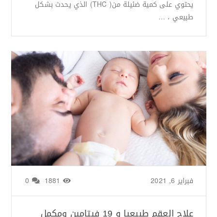
يحتوي على كمية ضئيلة من( THC) الذي يحدث بشكل
طبيعي ، …
فبراير 6, 2021
من طرف
Basima Nasir
/
1881
0
علاج العقم طبيعيا و 19 فيتامين ومكمل