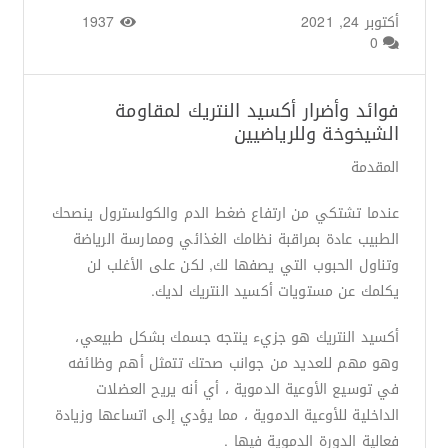
أكتوبر 24, 2021
من طرف
Basima Nasir
/
1937
0
فوائد وأضرار أكسيد النتريك لمقاومة
الشيخوخة وللرياضيين
المقدمة
عندما تشتكي من ارتفاع ضغط الدم والكولسترول ينصحك
الطبيب عادة بمراقبة نظامك الغذائي وممارسة الرياضة
وتناول الحبوب التي يصفها لك, لكن على الأغلب لن
يكلمك عن مستويات أكسيد النتريك لديك.
أكسيد النتريك هو جزيء ينتجه جسمك بشكل طبيعي،
وهو مهم للعديد من جوانب صحتك تتمثل أهم وظائفه
في توسيع الأوعية الدموية ، أي أنه يريح العضلات
الداخلية للأوعية الدموية ، مما يؤدي إلى اتساعها وزيادة
فعالية الدورة الدموية فيها .