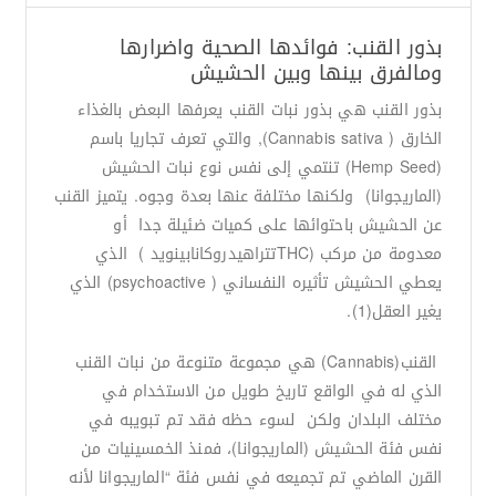
بذور القنب: فوائدها الصحية واضرارها
ومالفرق بينها وبين الحشيش
بذور القنب هي بذور نبات القنب يعرفها البعض بالغذاء
الخارق ( Cannabis sativa), والتي تعرف تجاريا باسم
(Hemp Seed) تنتمي إلى نفس نوع نبات الحشيش
(الماريجوانا) ولكنها مختلفة عنها بعدة وجوه. يتميز القنب
عن الحشيش باحتوائها على كميات ضئيلة جدا أو
معدومة من مركب (THCتتراهيدروكانابينويد ) الذي
يعطي الحشيش تأثيره النفساني ( psychoactive) الذي
يغير العقل(1).
القنب(Cannabis) هي مجموعة متنوعة من نبات القنب
الذي له في الواقع تاريخ طويل من الاستخدام في
مختلف البلدان ولكن لسوء حظه فقد تم تبويبه في
نفس فئة الحشيش (الماريجوانا)، فمنذ الخمسينيات من
القرن الماضي تم تجميعه في نفس فئة “الماريجوانا لأنه