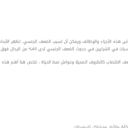
على هذه الأجزاء والوظائف ويمكن أن تسبب الضعف الجنسي. تظهر الأبحا
ين في حدوث الضعف الجنسي لدى 40% من الرحال فوق سن الخمسين . (2)
كآبة والأرق ومشاكل البروستات