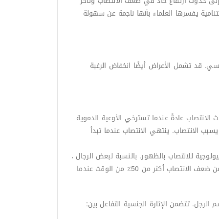
إلى حدوث ارتفاع حاد في ضعف الانتصاب وتأخر
لذين تقل أعمارهم عن 40 عامًا. وتعتبر الأخيرة مشكلة متنامية يفسرها العلماء بأنها ناجمة عن سهولة
نسي. قد تشمل الأعراض أيضًا انخفاض الرغبة
لانتصاب عادةً عندما تسترخي الأوعية الدموية
سبب الانتصاب. ينتهي الانتصاب عندما تبدأ
لوجية للانتصاب بالظهور. بالنسبة لبعض الرجال ،
هذه مشكلة عرضية فقط ، والتي قد تكون نتيجة لزيادة التوتر أو شرب الكحول أو التعب. ولكن بالنسبة للرجال الذين يعانون من ضعف الانتصاب أكثر من 50٪ من الوقت عندما
الرجل. تتضمن الإثارة الجنسية التفاعل بين: