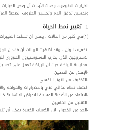
الخيارات الطبيعية. وجدت الأبحاث أن بعض الخيارا
وتحسين تدفق الدم وتحسين الظروف الصحية المرتبطة بالضعف الجنسي(2), وفيما يل
1-
تغيير نمط الحياة
(1)في كثير من الحالات ، يمكن أن تساعد التغييرات في نمط حياتك ونظامك الغذائي في تخفيف أعراض الضعف الجنسي. قد تشمل هذه التغييرات ما يلي:
-تخفيف الوزن : وقد أظهرت البيانات أن فقدان الو
الاستروجين الذي يحارب التستوستيرون الضروري لل
-ممارسة الرياضة حيث أن الرياضة تعمل على تحس
-الإقلاع عن التدخين
-التخفيف من التوتر النفسي
-اعتماد نظام غذائي غني بالخضراوات والفواكه وال
-الابتعاد عن الأغذية المسببة للاعراض الالتهابية كا
-التقليل من الكافيين
-الحد من الكحول: لأن الكميات الكبيرة يمكن أن تث