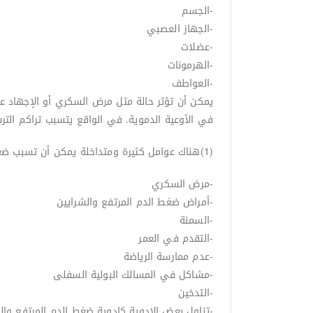
-الجسم
-الجهاز العصبي
-عضلات
-الهرمونات
-العواطف
يمكن أن تؤثر حالة مثل مرض السكري أو الإجهاد 
في الأوعية الدموية. في الواقع يتسبب تراكم الترسبات في الشراي
(1)هناك عوامل كثيرة ومتداخلة يمكن أن تسبب ضعف الانتصاب كالظروف الصحية وعوامل نمط الحياة ، نلخص هنا أهم هذه العوامل كما كما يلي:
-مرض السكري
-أمراض ضغط الدم المرتفع والشرايين
-السمنة
-التقدم في العمر
-عدم ممارسة الرياضة
-مشاكل في المسالك البولية السفلى
-التدخين
-تناول بعض الادوية كادوية ضغط الدم المرتفع وال