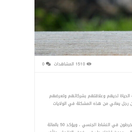
1510 المشاهدات
0
دة الحياة لديهم وعلاقتهم بشركائهم وتعرضهم
نتشر هذه الحالة المرضية في المجتمعات الحديثة بصورة واضحة, فعلى سبيل المثال هناك حوالي 30 مليون رجل يعاني من هذه المشكلة في الولايات
من المعلوم أن الوظيفة الجنسية تتدهور مع تقدم العمر، لكن الأبحاث الحديثة تظهر أن العديد من الرجال والنساء المسنين ينخرطون في النشاط الجنسي ، ويؤكد 50 ​​بالمائة