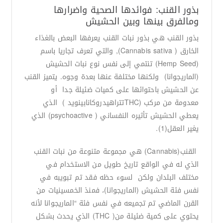
بذور القنب: فوائدها الصحية واضرارها
ومالفرق بينها وبين الحشيش
بذور القنب هي بذور نبات القنب يعرفها البعض بالغذاء
الخارق ( Cannabis sativa), والتي تعرف تجاريا باسم
(Hemp Seed) تنتمي إلى نفس نوع نبات الحشيش
(الماريجوانا) ولكنها مختلفة عنها بعدة وجوه. يتميز القنب
عن الحشيش باحتوائها على كميات ضئيلة جدا أو
معدومة من مركب (THCتتراهيدروكانابينويد ) الذي
يعطي الحشيش تأثيره النفساني ( psychoactive) الذي
يغير العقل(1).
القنب(Cannabis) هي مجموعة متنوعة من نبات القنب
الذي له في الواقع تاريخ طويل من الاستخدام في
مختلف البلدان ولكن لسوء حظه فقد تم تبويبه في
نفس فئة الحشيش (الماريجوانا)، فمنذ الخمسينيات من
القرن الماضي تم تجميعه في نفس فئة “الماريجوانا لأنه
يحتوي على كمية ضئيلة من( THC) الذي يحدث بشكل