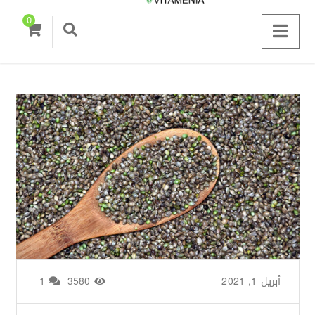
0
أبريل 1, 2021
من طرف
Basima Nasir
/
3580
1