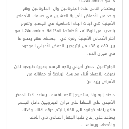
ما هو L-Glutamine؟
يستخدم الناس عادة الجلوتامين وال- الجلوتامين وهو
واحد من الأحماض الأمينية العشرين في جسمك. الأحماض
الأمينية هي لبنات البناء الاساسية في الجسم، وتقوم
بالعديد من الوظائف لأنظمتها المختلفة. L-Glutamine هو
أكثر الأحماض الأمينية وفرة في جسمك. فهو يصنع ما
بين 30٪ و 35٪ من نيتروجين الحمض الأميني الموجود
في مجرى الدم.
الجلوتامين حمض أميني ينتجه الجسم بصورة طبيعية لكن
تعرضه للأجهاد أثناء ممارسة الرياضة أو معاناته من
الأمراض يزيد من
حاجته إليه ولا يستطيع إنتاجه بنفسه . يساعد هذا الحمض
الأميني على الحفاظ على توازن النيتروجين داخل الجسم
فهو ينقله كوقود الى الخلايا ليتم حرقه هناك وكذلك
يساعد على إنتاج خلايا الجهاز المناعي في اللمف
والأمعاء. ويساعد …