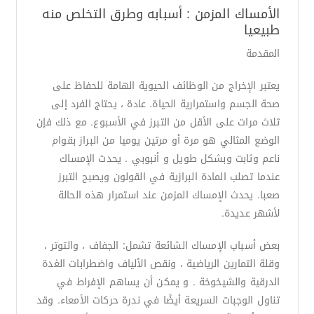
الأمساك المزمن : أسبابه وطرق التخلص منه
طبيعيا
المقدمة
يعتبر الإخراج من الوظائف الحيوية الهامة للحفاظ على
صحة الجسم واستمرارية الحياة. عادة ، يحتاج الفرد إلى
ثلاث مرات على الأقل من التبرز في الأسبوع. مع ذلك فإن
الوضع المثالي هو مرة أو مرتين يوميا من البراز بقوام
ناعم وثابت وبشكل طويل و أنبوبي . يحدث الإمساك
عندما تصلب المادة البرازية في القولون ويصبح التبرز
صعبا. يحدث الإمساك المزمن عند استمرار هذه الحالة
لأشهر عديدة.
بعض أسباب الإمساك الشائعة تشمل: الجفاف ، والتوتر ،
وقلة التمارين الرياضية ، ونقص الألياف واضطرابات الغدة
الدرقية والشيخوخة . و يمكن أن يساهم الإفراط في
تناول الوجبات السريعة أيضًا في ندرة حركات الأمعاء. وقد