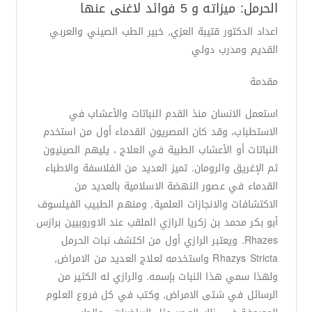
الحرمل: ميزاته و 5 فوائد لاغنى عنها
اعداد الدكتور قتيبة العزي, خبير الطب الصيني والعربي
القديم ومدرب دولي
مقدمة
استعمل الانسان منذ القدم النباتات والأعشاب في
الاستطباب، وقد كان المصريون القدماء أول من استخدم
النباتات أو الأعشاب الطبية في العلاج ، يليهم الصينيون
ثم الإغريق والرومان. تميز العديد من الفلاسفة والاطباء
القدماء في عصور النهضة الاسلامية بالعديد من
الاكتشافات والانجازات العلمية, ومنهم الطبيب الفيلسوف
أبو بكر محمد بن زكريا الرازي الملقب عند الاوروبيين برازس
Rhazes. ويعتبر الرازي أول من اكتشف نبات الحرمل
Rhazys Stricta واستخدمه لعلاج العديد من الامراض,
ولهذا سمي هذا النبات بإسمه. والرازي له الكثير من
الرسائل في شتى الامراض, وكتب في كل فروع العلوم