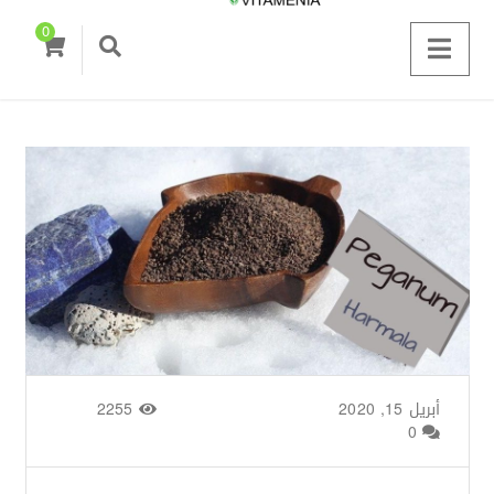
0
أبريل 15, 2020
من طرف
Basima Nasir
/
2255
0