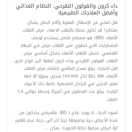
داء كرون والقولون التقرحي: النظام الغذائي
وأفضل العلاجات الطبيعية
هل تعاني من الإسهال المفرط وآلام البطن بشكل
منتظم؟ قد تكون مصابًا بالتهاب الامعاء. مرض التهاب
الأمعاء (IBD) هو مصطلح شامل يستخدم لوصف
الاضطرابات التي تنطوي على التهاب مزمن في الجهاز
الهضمي. تشمل التهاب الأمعاء بشكل أساسي مرض :
التهاب القولون التقرحي وداء كرون اضافة الى انواع اخرى
اقل انتشارا. يبلغ معدل العالمي لانتشار مرض التهاب
الأمعاء 396 حالة لكل 100،000 شخص سنويًا الا انها
تعتبر الاعلى في البلدان المتحضرة خاصة ذات الأجواء
الباردة. يبلغ عدد المصابين في أمريكا وحدها حوالي 1.6
مليون.
لسوء الحظ ، لا يوجد علاج لـ IBD. فالمرضى يشكون من
شدة الأعراض حينا وخفوتها حينا آخر الى درجة عدم ظهور
اية اعراض مرضية (حالة الخمود). يمكن …