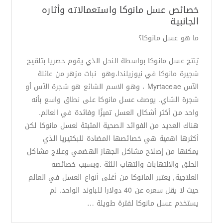
خصائص عسل مانوكا واستعمالاته وأثاره
الجانبية
ما هو عسل مانوكا؟
يُنتج عسل مانوكا بواسطة النحل الذي يقوم حصريا بتلقيح
شجيرة مانوكا في نيوزيلندا،وهو نبات مزهر من عائلة
الآس Myrtaceae ، وهو الاسم الشائع هو شجرة الآس أو
شجرة الشاي. يوصف عسل مانوكا على نطاق واسع بأنه
واحد من أكثر أشكال العسل تميزًا وفائدة في العالم.
هناك العديد من الفوائد الصحية المثبتة لعسل مانوكا لكن
أكثرها اهمية هي خصائصها المضادة للبكتيريا الذي
يمكنها من إصلاح مشاكل الجهاز الهضمي وعلاج مشاكل
الحلق والالتهابات والتهاب اللثة .وبسبب خصائصه
العلاجية, يعتبر المانوكا من أغلى أنواع العسل في العالم
حيث لا يقل سعره عن 40 دولارا للباوند الواحد. لم
يستخدم عسل مانوكا لفترة طويلة …