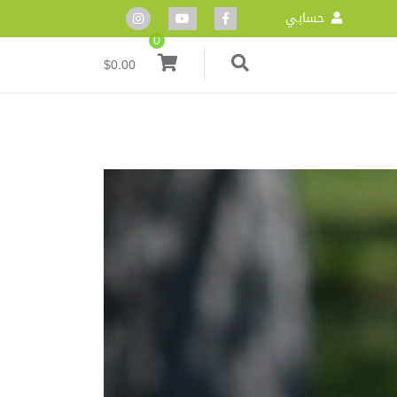
حسابي
0
$
0.00