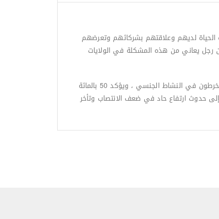
دة الحياة لديهم وعلاقتهم بشركائهم وتعرضهم
نتشر هذه الحالة المرضية في المجتمعات الحديثة بصورة واضحة, فعلى سبيل المثال هناك حوالي 30 مليون رجل يعاني من هذه المشكلة في الولايات
من المعلوم أن الوظيفة الجنسية تتدهور مع تقدم العمر، لكن الأبحاث الحديثة تظهر أن العديد من الرجال والنساء المسنين ينخرطون في النشاط الجنسي ، ويؤكد 50 ​​بالمائة
إلى حدوث ارتفاع حاد في ضعف الانتصاب وتأخر