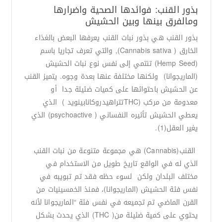
بذور القنب: فوائدها الصحية واضرارها
ومالفرق بينها وبين الحشيش
بذور القنب هي بذور نبات القنب يعرفها البعض بالغذاء
الخارق ( Cannabis sativa), والتي تعرف تجاريا باسم
(Hemp Seed) تنتمي إلى نفس نوع نبات الحشيش
(الماريجوانا) ولكنها مختلفة عنها بعدة وجوه. يتميز القنب
عن الحشيش باحتوائها على كميات ضئيلة جدا أو
معدومة من مركب (THCتتراهيدروكانابينويد ) الذي
يعطي الحشيش تأثيره النفساني ( psychoactive) الذي
يغير العقل(1).
القنب(Cannabis) هي مجموعة متنوعة من نبات القنب
الذي له في الواقع تاريخ طويل من الاستخدام في
مختلف البلدان ولكن لسوء حظه فقد تم تبويبه في
نفس فئة الحشيش (الماريجوانا)، فمنذ الخمسينيات من
القرن الماضي تم تجميعه في نفس فئة “الماريجوانا لأنه
يحتوي على كمية ضئيلة من( THC) الذي يحدث بشكل