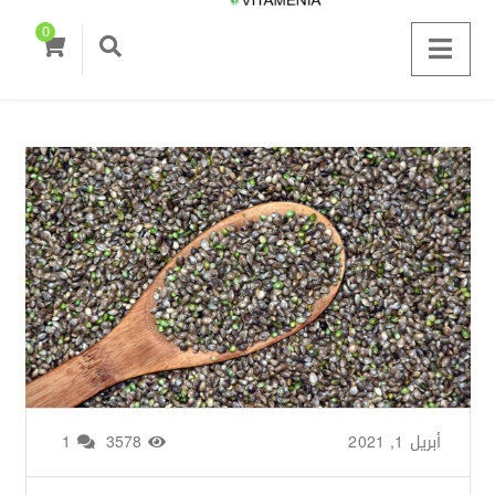
0
أبريل 1, 2021
من طرف
Basima Nasir
/
3578
1