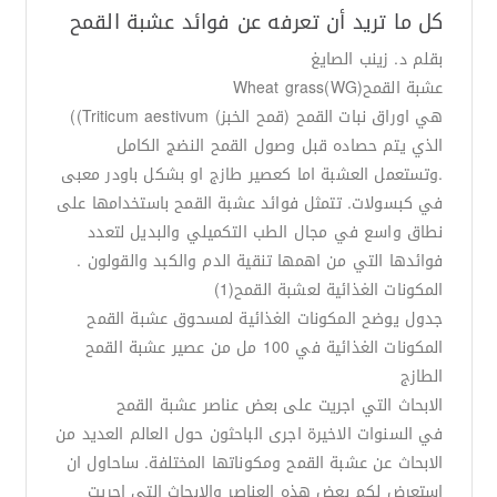
كل ما تريد أن تعرفه عن فوائد عشبة القمح
بقلم د. زينب الصايغ
عشبة القمحWheat grass(WG)
هي اوراق نبات القمح (قمح الخبز) Triticum aestivum))
الذي يتم حصاده قبل وصول القمح النضج الكامل
.وتستعمل العشبة اما كعصير طازج او بشكل باودر معبى
في كبسولات. تتمثل فوائد عشبة القمح باستخدامها على
نطاق واسع في مجال الطب التكميلي والبديل لتعدد
فوائدها التي من اهمها تنقية الدم والكبد والقولون .
المكونات الغذائية لعشبة القمح(1)
جدول يوضح المكونات الغذائية لمسحوق عشبة القمح
المكونات الغذائية في 100 مل من عصير عشبة القمح
الطازج
الابحاث التي اجريت على بعض عناصر عشبة القمح
في السنوات الاخيرة اجرى الباحثون حول العالم العديد من
الابحاث عن عشبة القمح ومكوناتها المختلفة. ساحاول ان
استعرض لكم بعض هذه العناصر والابحاث التي اجريت