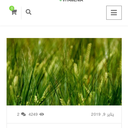
0
يناير 9, 2019
من طرف
Zainab Saigh
/
4249
2