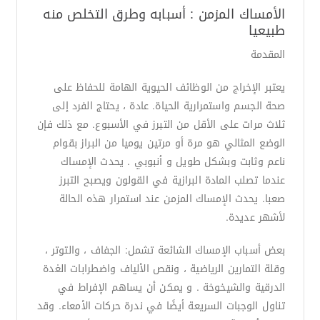
الأمساك المزمن : أسبابه وطرق التخلص منه
طبيعيا
المقدمة
يعتبر الإخراج من الوظائف الحيوية الهامة للحفاظ على
صحة الجسم واستمرارية الحياة. عادة ، يحتاج الفرد إلى
ثلاث مرات على الأقل من التبرز في الأسبوع. مع ذلك فإن
الوضع المثالي هو مرة أو مرتين يوميا من البراز بقوام
ناعم وثابت وبشكل طويل و أنبوبي . يحدث الإمساك
عندما تصلب المادة البرازية في القولون ويصبح التبرز
صعبا. يحدث الإمساك المزمن عند استمرار هذه الحالة
لأشهر عديدة.
بعض أسباب الإمساك الشائعة تشمل: الجفاف ، والتوتر ،
وقلة التمارين الرياضية ، ونقص الألياف واضطرابات الغدة
الدرقية والشيخوخة . و يمكن أن يساهم الإفراط في
تناول الوجبات السريعة أيضًا في ندرة حركات الأمعاء. وقد