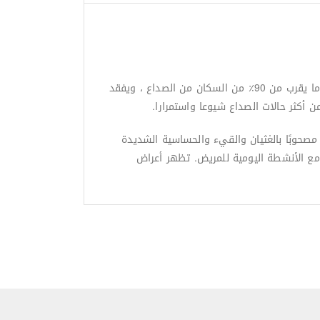
يصيب الصداع المزمن والصداع النصفي (الشقيقة) الملايين من الناس ، ويمكن أن تكون آثارها مدمرة للغاية ومنهكة. يعاني ما يقرب من 90٪ من السكان من الصداع ، ويفقد
 مصحوبًا بالغثيان والقيء والحساسية الشديدة
مع الأنشطة اليومية للمريض. تظهر أعراض