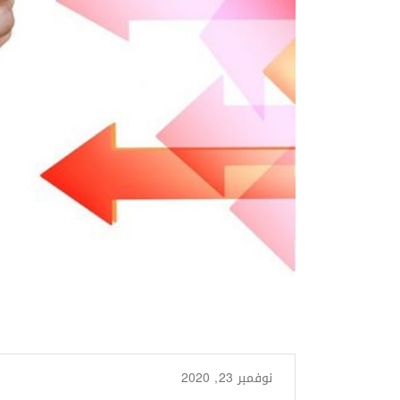
نوفمبر 23, 2020
من طرف
Basima Nasir
/