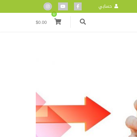
حسابي
0
$
0.00