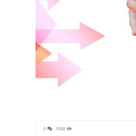
0
1592