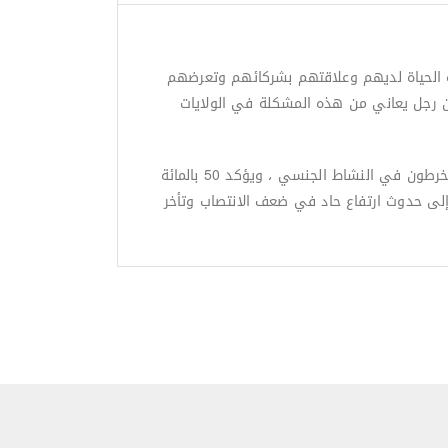
دة الحياة لديهم وعلاقتهم بشركائهم وتعرضهم
نتشر هذه الحالة المرضية في المجتمعات الحديثة بصورة واضحة, فعلى سبيل المثال هناك حوالي 30 مليون رجل يعاني من هذه المشكلة في الولايات
من المعلوم أن الوظيفة الجنسية تتدهور مع تقدم العمر، لكن الأبحاث الحديثة تظهر أن العديد من الرجال والنساء المسنين ينخرطون في النشاط الجنسي ، ويؤكد 50 ​​بالمائة
إلى حدوث ارتفاع حاد في ضعف الانتصاب وتأخر