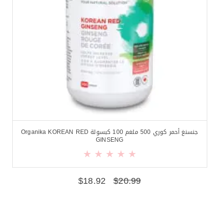
جنسنغ أحمر كوري 500 ملغم 100 كبسولة Organika KOREAN RED
GINSENG
$
18.92
$
20.99