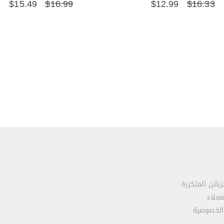
$
15.49
$
16.99
$
12.99
$
16.33
زبائن المتكررة
عملاء
الخصوصية