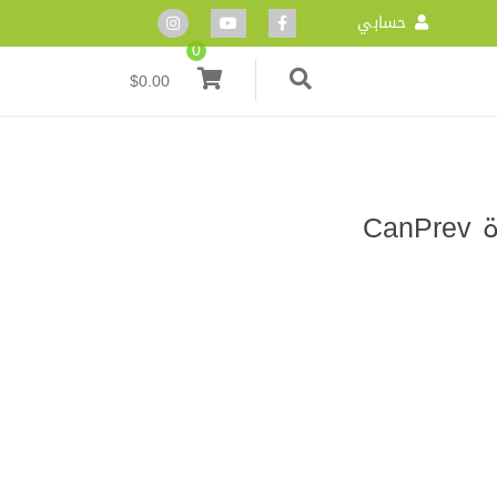
حسابي
0
$
0.00
مجموعة فيتامينات ب المتآزرة CanPrev