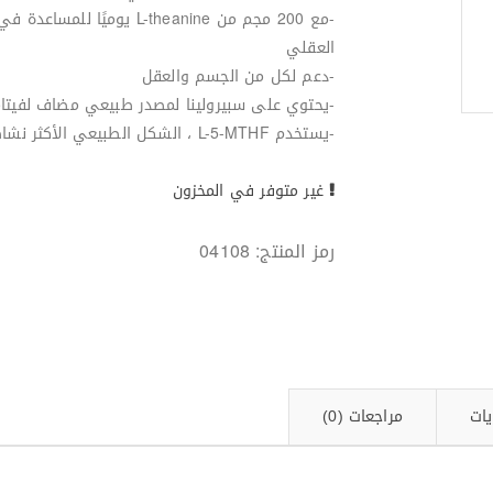
-مع 200 مجم من L-theanine يوميًا ل
العقلي
-دعم لكل من الجسم والعقل
-يحتوي على سبيرولينا لمصدر طبيعي مضاف لفيتام
-يستخدم L-5-MTHF ، الشكل الطبيعي الأكثر نشاطًا لحمض الفوليك
غير متوفر في المخزون
رمز المنتج:
04108
يات
مراجعات (0)