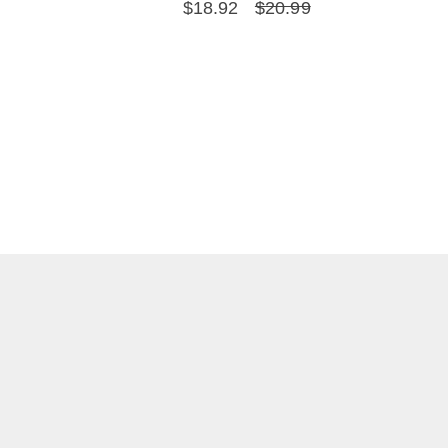
$
18.92
$
20.99