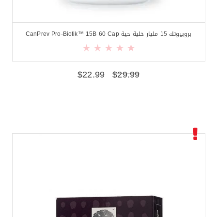
بروبيوتك 15 مليار خلية حية CanPrev Pro-Biotik™ 15B 60 Cap
$
22.99
$
29.99