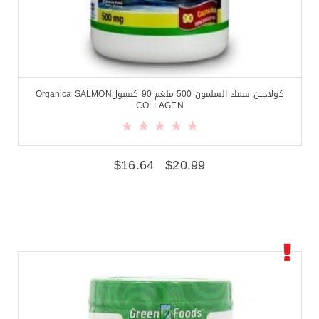
كولاجين سمك السلمون 500 ملغم 90 كبسولOrganica SALMON
COLLAGEN
$
16.64
$
20.99