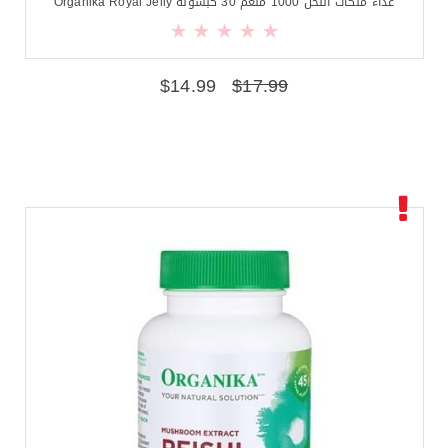
غذاء ملكات النحل 1000 ملغم 30 كبسولة Organika Royal Jelly
$
14.99
$
17.99