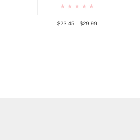
$
23.45
$
29.99