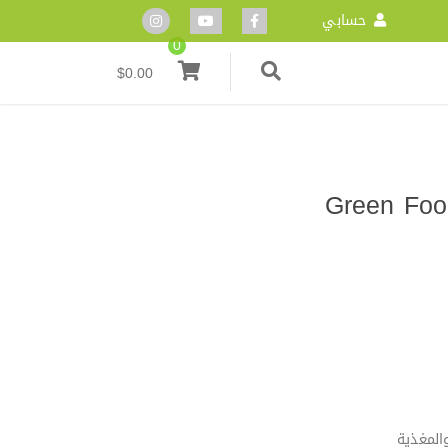
حسابي
0
$
0.00
Green Food O
المغذية