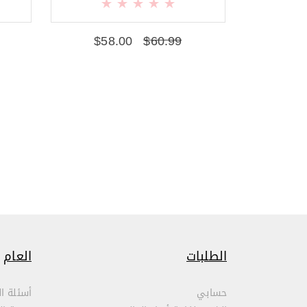
$
58.00
$
60.99
الطلبات
العام
حسابي
أسئلة ال