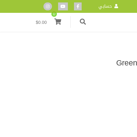
حسابي
0
$
0.00
ضوي Green Food