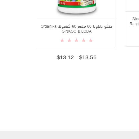
يري مع الشاي الأخضر Alora
Rasp
جنكو بايلوبا 60 ملغم 60 كبسولة Organika
GINKGO BILOBA
$
13.12
$
13.56