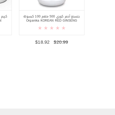
جنسنغ أحمر كوري 500 ملغم 100 كبسولة
كريم 
t
Organika KOREAN RED GINSENG
$
18.92
$
20.99