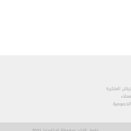
زبائن المتكررة
عملاء
الخصوصية
حقوق النشر محفوظة لفيتامينيا 2021