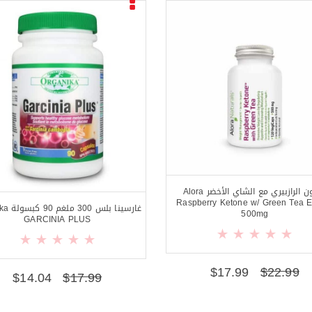
كيتون الرازبيري مع الشاي الأخضر Alora
Raspberry Ketone w/ Green Tea Ex
غارسينا بل
500mg
GARCINIA PLUS
$
17.99
$
22.99
$
14.04
$
17.99