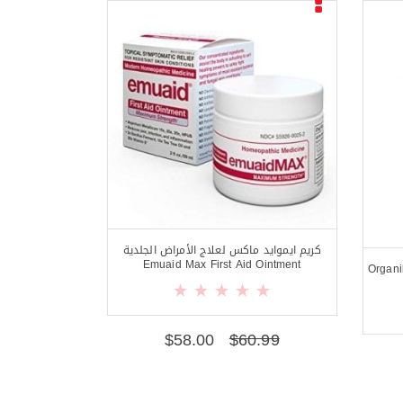
كريم ايموايد ماكس لعلاج الأمراض الجلدية
Emuaid Max First Aid Ointment
س 300 ملغم 90 كبسولة Organika
$
58.00
$
60.99