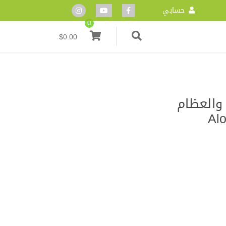
حسابي
0
$
0.00
 والعظام
Al