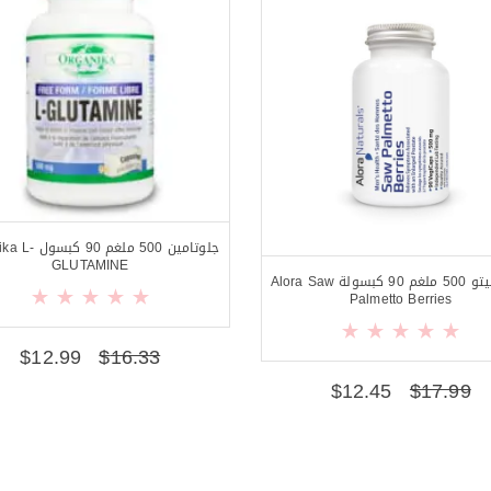
جلوتامين 500 ملغم 
GLUTAMINE
سوبالميتو 500 ملغم 90 كبسولة Alora Saw
Palmetto Berries
$
12.99
$
16.33
$
12.45
$
17.99