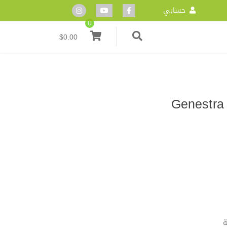
حسابي
0
$
0.00
ضمية طبيعية Genestra Bio
ة