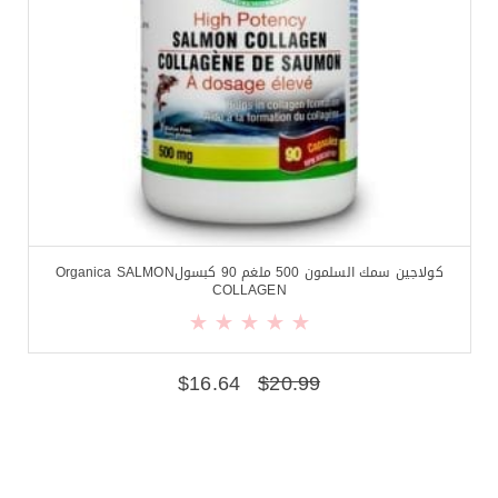
كولاجين سمك السلمون 500 ملغم 90 كبسولOrganica SALMON
COLLAGEN
$
16.64
$
20.99