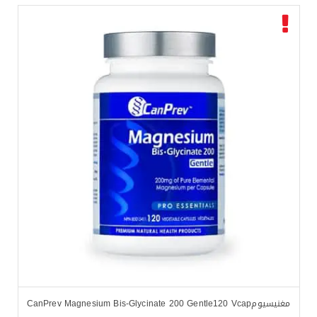
مغنيسيومCanPrev Magnesium Bis-Glycinate 200 Gentle120 Vcap