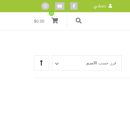
حسابي
0
$
0.00
فرز حسب
الاسـم