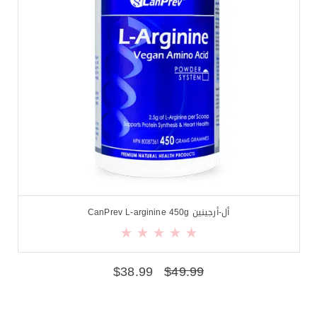
أل-أرجينين CanPrev L-arginine 450g
$
38.99
$
49.99