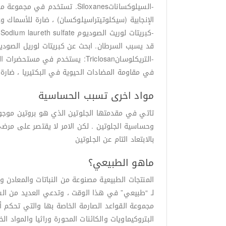
-السيلوكساناتSiloxanes. تس
الإنجابية (سيكلوتيتراسيلوكسان) ، ضارة للأسماك و
قد يسبب السرطان. ابحث عن كبريتات لوريل الصوديوم والمكونات الأخرى بحرف “eth” (
-التريكلوسانTriclosan: يستخدم
في مقاومة المضادات الحيوية في البكتيريا ، ضارة ل
مواد اخرى تسبب الحساسية
تاتي في مقدمتها الجلوتين الذي هو بروتين موجو
بالابتعاد التام عن الجلوتين
ماهو الطبيعي؟
المنتجات الطبيعية مصنوعة من النباتات والمعادن و 
مجموعة القواعد الصارمة الخاصة بها والتي تحكم أ