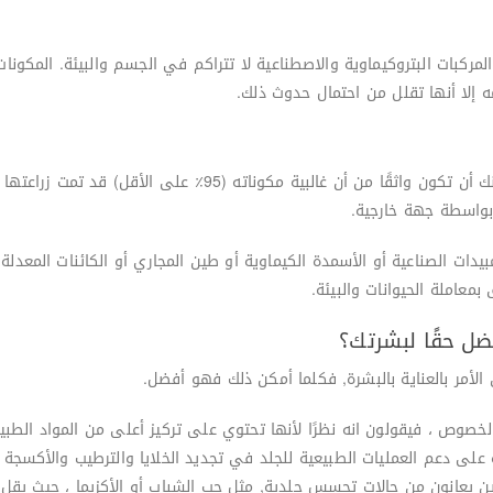
المركبات البتروكيماوية والاصطناعية لا تتراكم في الجسم والبيئة. المك
 إلا أنها تقلل من احتمال حدوث ذلك.
إذا كان المنتج يحمل ترخيصا “رسميًا مصدقًا”، فيمكنك أن تكون واثقًا
بواسطة جهة خارجية.
بمعاملة الحيوانات والبيئة.
ضل حقًا لبشرتك؟
لأمر بالعناية بالبشرة, فكلما أمكن ذلك فهو أفضل.
صوص ، فيقولون انه نظرًا لأنها تحتوي على تركيز أعلى من المواد الطبيعي
ة على دعم العمليات الطبيعية للجلد في تجديد الخلايا والترطيب والأكسجة 
ذين يعانون من حالات تحسس جلدية, مثل حب الشباب أو الأكزيما ، حيث يقل 