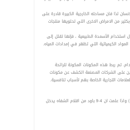
جسم الانسان لذا فان مساحته الخارجية الكبيرة قادرة على
بكثير من الامراض الاخرى التي تحتويها منتجات
لال استخدام الأسمدة الطبيعية ، فإنها تقلل إلى
المواد الكيميائية التي تظهر في إمدادات المياه.
ام. تم ربط هذه المكونات المكونة للرائحة
تعين على الشركات المصنعة الكشف عن مكونات
امات التجارية الخاصة بهم لأسباب تنافسية.
6- ان حوالي 20 منتجا من ماركات عالمية مشهورة لاقلام الشفاه تحتوي علي نسبة عالية من الرصاص (اكثر من المسموخ بها) واذا علمت ان 4-9 باود من اقلام الشفاه يدخل