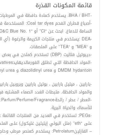
قائمة المكونات القذرة
-BHA / BHT. يستخدم كمادة حافظة في المرطبات والماكياج. يشتبه في اضطرابات الغدد الصماء ، قد يسبب السرطان (BHA) ، ضارة بالأسماك والحياة البرية.
-أصباغ قطران الفح
السامة للدماغ. ابحث عن “CI” أو “FD&C Blue No. 1” أو “Blue 1” على الملصقات.
و “MEA” و “TEA” على الملصقات.
-ديبوتيل فثاليت (DBP) تستخدم كملدن في بعض منتجات الأظافر. يشتبه في تسببه باضطراب الغدد الصماء والجهاز التناسلي .ضارة للأسماك والحياة البرية.
DMDM ​​hydantoin و diazolidinyl urea و imidazolidinyl urea و methenamine و quarternium-15 على الملصقات.
والمواد الحافظة. مثبطات الغدد الصماء المشتبه في
-
للأسماك والحياة البرية.
على “eth” (مثل البولي إيثيلين غليكول) على الملصقات.
– الفازلينPetrolatum: يستخدم كعنصر مرطب وحاجز للرطوبة. قد تكون ملوثة بالهيدروكربونات العطرية متعددة الحلقات ، والتي قد تسبب السرطان.