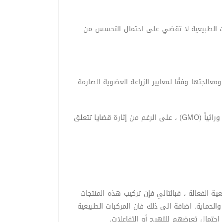
ونات الطبيعية لا تقضي على احتمال التحسس من
 من أن غالبية مكوناته (95٪ على الأقل) قد تمت زراعتها ومعالجتها وفقًا لمعايير الزراعة العضوية الصارمة
لا تسمح المعايير الزراعية العضوية بأي استخدام للمبيدات الصناعية أو الأسمدة الكيماوية أو طين المجاري أو الكائنات المعدلة وراثياً (GMO) ، على الرغم من إثارة قضايا تتعلق
ة الفعالة ، فبالتالي فإن تركيب هذه المنتجات
والحماية. اضافة الى ذلك فان المركبات الطبيعية
احتمال تعرضهم للتهيج أو التفاعلات.