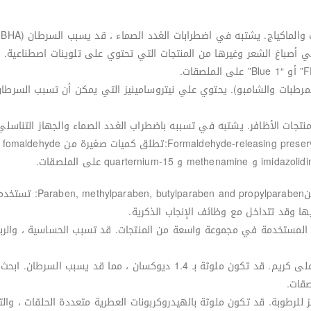
م Coal tar dyes: المستخدمة في أصباغ الشعر وغيرها من المنتجات التي تحتوي على تلوينات 
-ا
-بارابين ، ميثيل بارابين ،
ها وقد تتداخل مع وظائف الإنجاب الذكرية.
العطر / عطر / رائحةParfum/Perfume/Fragrance: المستخدمة في مجموعة واسعة من المنتجات. قد تسبب 
-PEGs: تستخدم في العديد من المنتجات القائمة على كريم. قد تكون ملوثة بـ 4