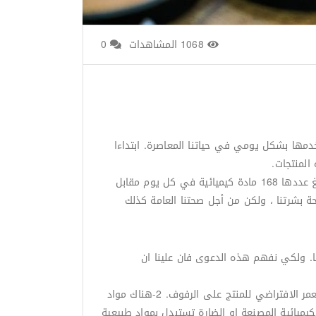
1068 المشاهدات
0
خدمها بشكل يومي في حياتنا المعاصرة. ابتداءا
المنتجات.
تتعرض النساء إلى حصة أكبر من هذه المواد الكيميائية الفريدة المرتبطة باستعمال منتجات العناية بالبشرة والتجميل حيث يبلغ عددها 168 مادة كيميائية في كل يوم مقابل
ا. ولكي نفهم هذه الدعوى فان علينا ان
1- الكثير من المنتجات السائدة تحتوي مكونات ليس لها علاقة مباشرة بالعناية بالبشرة ولكن لها علاقة بمستلزمات الإنتاج والعمر الافتراضي للمنتج على الرفوف. 2-هناك مواد
يميائية المصنعة او الضارة تستبدل بمواد طبيعية