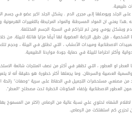
ات طبيعية.
 إلى 60% مما يتم وضعه على الجلد ويوصلها إلى مجرى الدم . يشكل الجلد اكبر عضو في 
,هذا يعني ان المواد المسرطنة والمواد المرتبطة بالتغييرات الهرمونية و
لدم وبشكل يومي ومن ثم تتراكم في انسجة الجسم المختلفة.
ا الشخصية ، فإن طرق الزراعة العضوية لها أيضًا مزايا هائلة للبيئة. من خ
المبيدات الاصطناعية ومبيدات الأعشاب ، التي تطلق في البيئة ، وحجم تلك 
انية وأكثر احتراما للبيئة في حماية جودة مواردنا الطبيعية.
عًا العطر او العطور ، التي تظهر في أكثر من نصف المنتجات شائعة الاستخد
السمية العصبية والسرطان. وما يجعلها أكثر خطورة هو حقيقة أنه لا ي
يد من مصنعي مستحضرات التجميل في الحفاظ على سرية “وصفات” رائحة العل
دمون العطور الاصطناعية بإخفاء المكونات الخطرة تحت مصطلح “العطر”.
ان تحزري كم استهلكت من الرصاص.