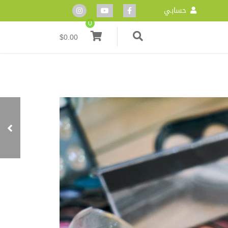
حسابي
0
$
0.00
17 تجعلك تعشق شجرة
المورينجا