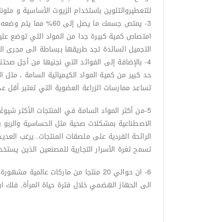
للتعطيروالتلوين باستخدام الزيوت الأساسية و ملون
3- يمتص جسمك ما يصل
امتصاص كمية كبيرة جدا من المواد التي توضع عليه 
التجميل السائدة تجد طريقها ببساطة الى مجرى ا
4- بالإضافة إلى الفوائد التي نجنيها من أجل صحتن
حد كبير من كمية المواد الكيميائية السامة ، مثل 
تساعد ممارسات الزراعة العضوية التي تعتبر أقل عدو
5-من أكثر المواد السامة في المنتجات الأكثر شيو
الاصطناعية بمشكلات صحية مثل الحساسية والربو و
الرائحة الفردية على ملصقات المنتجات. يرغب العد
تسمح ثغرة الأسرار التجارية للمصنعين الذين يستخ
الى الحهاز الهضمي خلال فترة حياة المرأة, فلك 