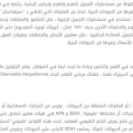
تخدم في مجموعة متنوعة من مستحضرات التجميل لتنعيم وتنعيم وترطيب البشرة. يشتب
غيرها من الحيوانات البرية. ابحث عن المكونات التي تنتهي بـ “-سيلوكسان”
مثل ، كبريتات لوريث الصوديوم) على الملصقات.
 في مستحضرات التجميل المضادة للبكتيريا ، مثل معاجين الأسنان والمنظفات ومزيل
لأسماك وغيرها من الحيوانات البرية.
د في القمح والشعير وعادة ما نجده ايضا في الشوفان. يعتبر الجلوتين
وحسا
/ أو المكونات المشتقة من الحيوانات ، وليس من المركبات الاصطناعية أو ا
لـ “طبيعي” في هذا الوقت ، وتدعي العديد من الشركات أن منتجاتها
ي منتج يعرض الختم الطبيعي المعتمد. تحدد هذه القواعد “طبيعي” لاستبع
البتروكيماويات والكائنات المحورة وراثيا والمواد الخام من الحيوانات ال