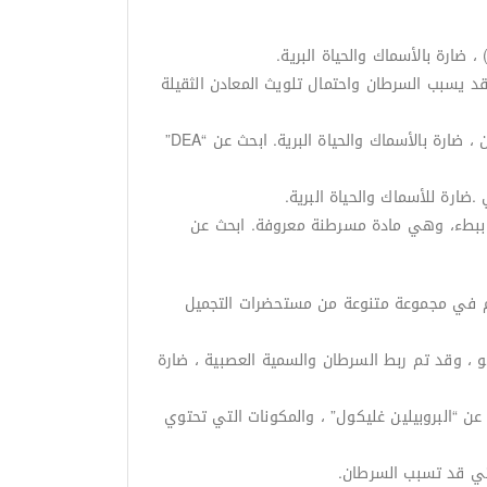
اصطناعية. قد يسبب السرطان واحتمال تلويث المعادن الثقيلة
-DEA :يستخدم في منتجات الكريمة والرغوة (أي المرطبات والشامبو). يحتوي علي نيتروسامينيز التي يمكن أن تسبب السرطان ، ضارة بالأسماك والحياة البرية. ابحث عن “DEA”
لمواد الحافظة التي تطلق الفورمالديهايدFormaldehyde-releasing preservatives:تطلق كميات صغيرة من fomaldehyde ببطء، وهي مادة مسرطنة معروفة. ابحث عن
 بوتيل بارابين وبروبيل بارابينParaben, methylparaben, butylparaben and propylparaben: تستخدم في مجموعة متنوعة من مستحضرات التجميل
الحساسية ، والربو ، وقد تم ربط السرطان والسمية العصبية ، ضارة
1. ديوكسان ، مما قد يسبب السرطان. ابحث عن “البروبيلين غليكول” ، والمكونات التي تحتوي