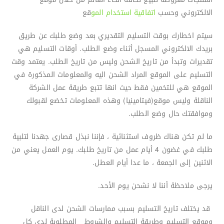
الالكتروني وحسب
اتفاقية استخدام المو
قع
سيتم اخطارك بوقت التسليم التقديري بعد وضع طلبك عن طريق
بريدك الالكتروني المسجل أثناء وضع الطلب. أوقات التسليم هي
تقديرات وتبدأ من تاريخ الشحن وليس من تاريخ الطلب. يعتمد وقت
التسليم على الموقع المراد الشحن اليه والمعلومات المذكورة في
الموقع هي للتخمين فقط حيث انها تتبع طريقة عمل الشركة
الناقلة وليس موقع(فيتامينيا) وهذه المعلومات تخضع لقبولك
وموافقتك حال وضع الطلب.
ما لم تكن هناك ظروف استثنائية ، فإننا نبذل قصارى جهدنا لتلبية
طلبك في غضون 4 أيام عمل من تاريخ طلبك. يوم العمل يعني من
الاثنين إلى الجمعة ، ما عدا أيام العطل.
يرجى ملاحظة أننا لا نشحن يوم الأحد.
قد يختلف تاريخ التسليم بسبب ممارسات الشحن لدى الناقل
وموقع التسليم وطريقة التسليم والشروط المطلوبة لدى كل