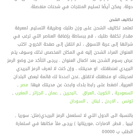
دولة. يمكن أيضًا تسليم المنتجات في شحنات منفصلة.
تكاليف الشحن
تعتمد تكاليف الشحن على وزن طلبك وطريقة التسليم. لمعرفة
مقدار تكلفة طلبك ، قم ببساطة بإضافة العناصر التي ترغب في
شرائها إلى عربة التسوق ، ثم انتقل إلى صفحة الخروج. اكتب
العنوان المراد الشحن إليه في المكان المخصص لذلك وسوف يتم
عرض رسوم الشحن بعد اكمال العنوان . يرجى التأكد من وضع الرمز
البريدي لمنطقتك او مدينتك . وإن كنت لا تعرف الرمز البريدي
لمدينتك او منطقتك لاتقلق ,نحن اعددنا لك قائمة لبعض البلدان
العربية, اضغط على رابط بلدك وابحث عن مدينتك فيها:
مصر
,
السعودية
,
الكويت
,
العراق
,
البحرين
, .
عمان
,
الجزائر
,
المغرب
,
تونس
,
الاردن
,
لبنان
,
السودان
بالنسبة الى الدول التي لا تستعمل الرمز البريدي(مثل: سوريا ,
ليبيا , قطر, الامارات ,موريتانيا ) يرجى ملأ مكانها في استمارة
الطلب ب 00000