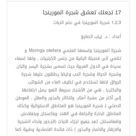
17 تجعلك تعشق شجرة المورينجا
1,2,3 شجرة المورينجا في علم النبات
أعداد : د. زينب الصايغ
شجرة المورينجا واسمها العلمي Moringa oleifera و
تنتمي الى فصيلة البانية من جنس الكرنبيات , ولها اسماء
عديدة في الدول العربية حيث تسمى بشجرة اليسر والبان
وشجرة الحياة وشجرة الحب وايضا يطلقون عليها شجرة
الرواق لانها تستخدم في تظيف الماء من الشوائب
والبكتريا , هي من الأشجار سريعة النمو يصل ارتفاعها
إلى أكثر من عشرة أمتار، وتتكاثر بالبذور والعقل . الموطن
الاصلي لـ شجرة المورينجا هو للمناطق الاستوائية وكذلك
المناطق الحارة والجافة في الهند وباكستان وبنغلادش
وافغانستان. تعد جميع اجزاء النبات (الجذور ولحاء الشجرة
والازهار والاثمار والبذور ) ذات فائدة اقتصادية وطبية كما