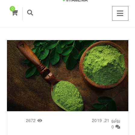
0
يوليو 21, 2019
من طرف
Zainab Saigh
/
2672
0