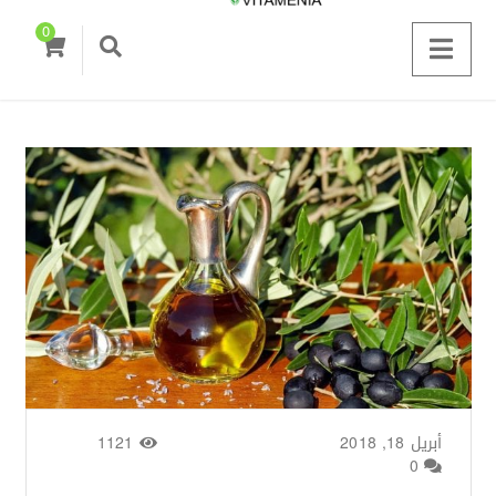
0
أبريل 18, 2018
من طرف
Zainab Saigh
/
1121
0