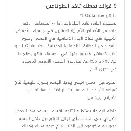
9 فوائد تجعلك تاخذ الجلوتامين
ما هو L-Glutamine؟
يستخدم الناس عادة الجلوتامين وال- الجلوتامين وهو
واحد من الأحماض الأمينية العشرين في جسمك. الأحماض
الأمينية هي لبنات البناء الاساسية في الجسم، وتقوم
بالعديد من الوظائف لأنظمتها المختلفة. L-Glutamine هو
أكثر الأحماض الأمينية وفرة في جسمك. فهو يصنع ما
بين 30٪ و 35٪ من نيتروجين الحمض الأميني الموجود
في مجرى الدم.
الجلوتامين حمض أميني ينتجه الجسم بصورة طبيعية لكن
تعرضه للأجهاد أثناء ممارسة الرياضة أو معاناته من
الأمراض يزيد من
حاجته إليه ولا يستطيع إنتاجه بنفسه . يساعد هذا الحمض
الأميني على الحفاظ على توازن النيتروجين داخل الجسم
فهو ينقله كوقود الى الخلايا ليتم حرقه هناك وكذلك