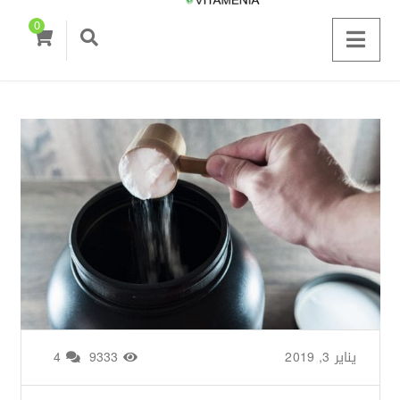
0
يناير 3, 2019
من طرف
Zainab Saigh
/
9333
4