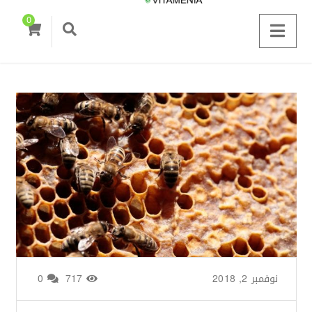
0
نوفمبر 2, 2018
من طرف
Zainab Saigh
/
717
0