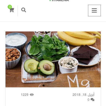
0
أبريل 18, 2018
من طرف
Zainab Saigh
/
1229
0