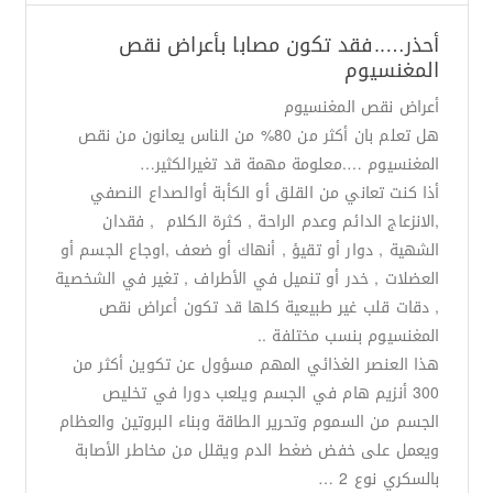
أحذر…..فقد تكون مصابا بأعراض نقص
المغنسيوم
أعراض نقص المغنسيوم
هل تعلم بان أكثر من 80% من الناس يعانون من نقص
المغنسيوم ….معلومة مهمة قد تغيرالكثير…
أذا كنت تعاني من القلق أو الكأبة أوالصداع النصفي
,الانزعاج الدائم وعدم الراحة , كثرة الكلام , فقدان
الشهية , دوار أو تقيؤ , أنهاك أو ضعف ,اوجاع الجسم أو
العضلات , خدر أو تنميل في الأطراف , تغير في الشخصية
, دقات قلب غير طبيعية كلها قد تكون أعراض نقص
المغنسيوم بنسب مختلفة ..
هذا العنصر الغذائي المهم مسؤول عن تكوين أكثر من
300 أنزيم هام في الجسم ويلعب دورا في تخليص
الجسم من السموم وتحرير الطاقة وبناء البروتين والعظام
ويعمل على خفض ضغط الدم ويقلل من مخاطر الأصابة
بالسكري نوع 2 …