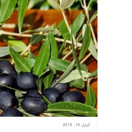
أبريل 18, 2018
من طرف
Zainab Saigh
/