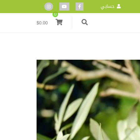
حسابي
0
$
0.00