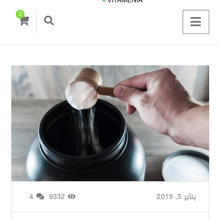
0
يناير 3, 2019
من طرف
Zainab Saigh
/
9332
4