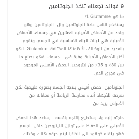
9 فوائد تجعلك تاخذ الجلوتامين
ما هو L-Glutamine؟
يستخدم الناس عادة الجلوتامين وال- الجلوتامين وهو
واحد من الأحماض الأمينية العشرين في جسمك. الأحماض
الأمينية هي لبنات البناء الاساسية في الجسم، وتقوم
بالعديد من الوظائف لأنظمتها المختلفة. L-Glutamine هو
أكثر الأحماض الأمينية وفرة في جسمك. فهو يصنع ما
بين 30٪ و 35٪ من نيتروجين الحمض الأميني الموجود
في مجرى الدم.
الجلوتامين حمض أميني ينتجه الجسم بصورة طبيعية لكن
تعرضه للأجهاد أثناء ممارسة الرياضة أو معاناته من
الأمراض يزيد من
حاجته إليه ولا يستطيع إنتاجه بنفسه . يساعد هذا الحمض
الأميني على الحفاظ على توازن النيتروجين داخل الجسم
فهو ينقله كوقود الى الخلايا ليتم حرقه هناك وكذلك