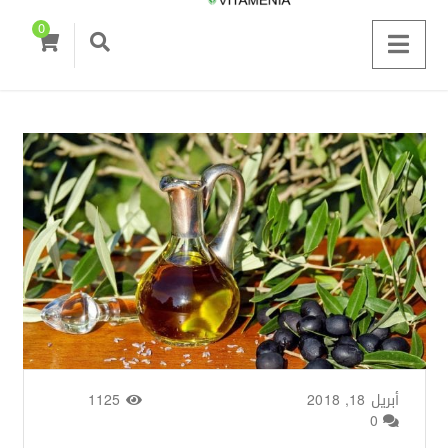
0
أبريل 18, 2018
من طرف
Zainab Saigh
/
1125
0