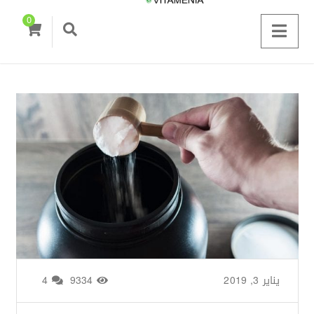
0
يناير 3, 2019
من طرف
Zainab Saigh
/
9334
4