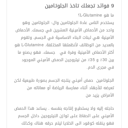
9 فوائد تجعلك تاخذ الجلوتامين
ما هو L-Glutamine؟
يستخدم الناس عادة الجلوتامين وال- الجلوتامين وهو
واحد من الأحماض الأمينية العشرين في جسمك. الأحماض
الأمينية هي لبنات البناء الاساسية في الجسم، وتقوم
بالعديد من الوظائف لأنظمتها المختلفة. L-Glutamine هو
أكثر الأحماض الأمينية وفرة في جسمك. فهو يصنع ما
بين 30٪ و 35٪ من نيتروجين الحمض الأميني الموجود
في مجرى الدم.
الجلوتامين حمض أميني ينتجه الجسم بصورة طبيعية لكن
تعرضه للأجهاد أثناء ممارسة الرياضة أو معاناته من
الأمراض يزيد من
حاجته إليه ولا يستطيع إنتاجه بنفسه . يساعد هذا الحمض
الأميني على الحفاظ على توازن النيتروجين داخل الجسم
فهو ينقله كوقود الى الخلايا ليتم حرقه هناك وكذلك