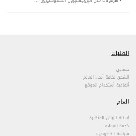
⦁ هرمونات مثل البروجستيرون التستوستيرون …
الطلبات
حسابي
الشحن لكافة أنحاء العالم
أتفاقية أستخدام الموقع
العام
أسئلة الزبائن المتكررة
خدمة العملاء
سياسة الخصوصية