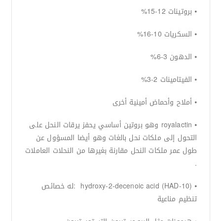
⦁ بروتينات 12-15%
⦁ السكريات 10-16%
⦁ الدهون 3-6%
⦁ الفيتامينات 2-3%
⦁ أملاح وأحماض أمينية أخرى
⦁ royalactin وهو بروتين أساسي يحفز يرقات النحل على
التحول إلى ملكات نحل بالغات وهو أيضا المسؤول عن
طول عمر ملكات النحل مقارنة بغيرها من النحلات العاملات
.
⦁ (10-hydroxy-2-decenoic acid (HAD :له خصائص
تنظيم مناعية