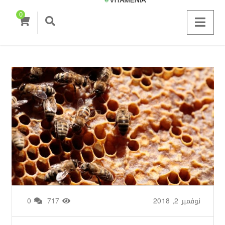
0
نوفمبر 2, 2018
من طرف
Zainab Saigh
/
717
0