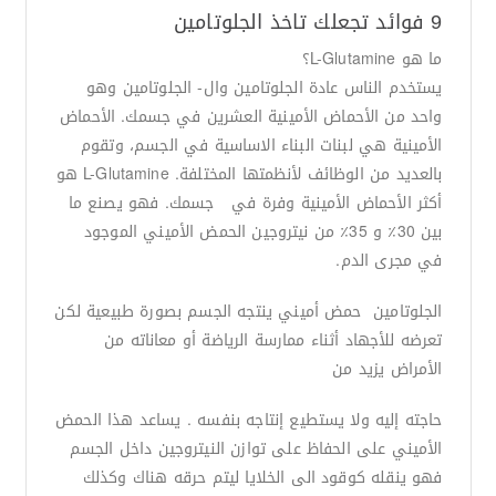
9 فوائد تجعلك تاخذ الجلوتامين
ما هو L-Glutamine؟
يستخدم الناس عادة الجلوتامين وال- الجلوتامين وهو
واحد من الأحماض الأمينية العشرين في جسمك. الأحماض
الأمينية هي لبنات البناء الاساسية في الجسم، وتقوم
بالعديد من الوظائف لأنظمتها المختلفة. L-Glutamine هو
أكثر الأحماض الأمينية وفرة في جسمك. فهو يصنع ما
بين 30٪ و 35٪ من نيتروجين الحمض الأميني الموجود
في مجرى الدم.
الجلوتامين حمض أميني ينتجه الجسم بصورة طبيعية لكن
تعرضه للأجهاد أثناء ممارسة الرياضة أو معاناته من
الأمراض يزيد من
حاجته إليه ولا يستطيع إنتاجه بنفسه . يساعد هذا الحمض
الأميني على الحفاظ على توازن النيتروجين داخل الجسم
فهو ينقله كوقود الى الخلايا ليتم حرقه هناك وكذلك