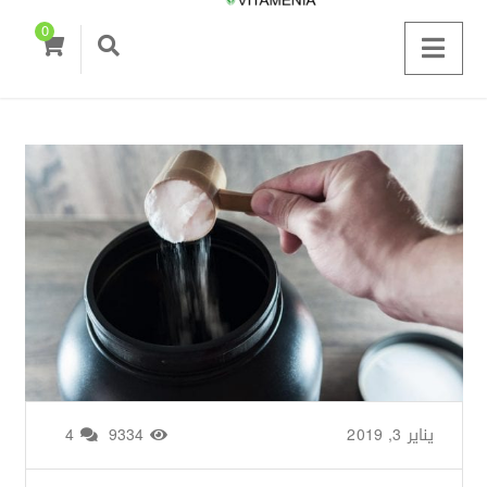
0
يناير 3, 2019
من طرف
Zainab Saigh
/
9334
4