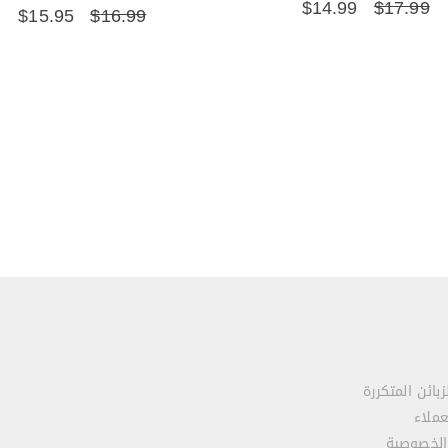
$
14.99
$
17.99
$
15.95
$
16.99
زبائن المتكررة
عملاء
الخصوصية