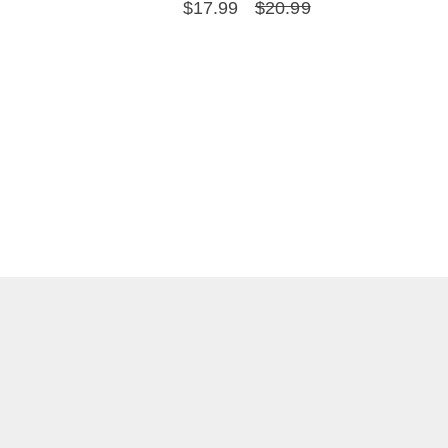
$
17.99
$
20.99