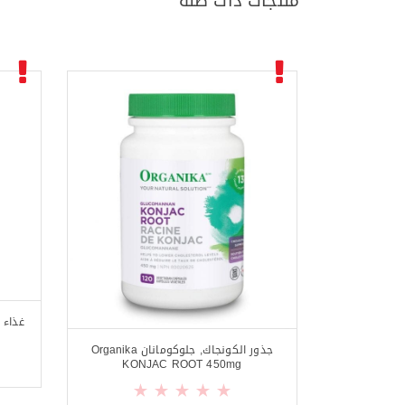
منتجات ذات صلة
جذور الكونجاك, جلوكومانان Organika
KONJAC ROOT 450mg