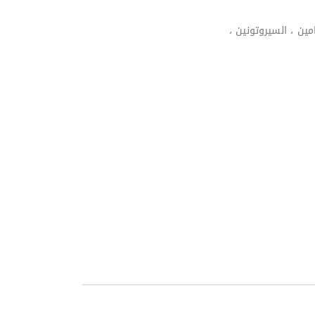
مين ، السيروتونين ،