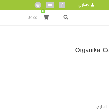
حسابي
0
$
0.00
Organika Coenzym-