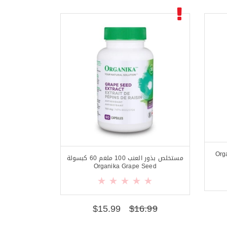
Orga
مستخلص بذور العنب 100 ملغم 60 كبسولة
Organika Grape Seed
$
15.99
$
16.99