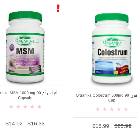
أم أس أم nika MSM 1000 mg 90
اللبأ البقري Organika Colostrum 500mg 90
Capsule
Cap
$
14.02
$
16.33
$
18.99
$
23.99