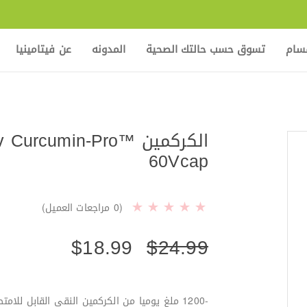
قسام
تسوق حسب حالتك الصحية
المدونه
عن فيتامينيا
الكركمين Curcumin-Pro
60Vcap
(
0
مراجعات العميل)
$
18.99
$
24.99
-1200 ملغ يوميا من الكركمين النقي القابل للامتصاص