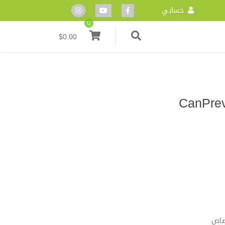
حسابي
0
$
0.00
CanPrev ™