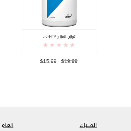
توازن المزاج L-5-HTP
$
15.99
$
19.99
الطلبات
العام