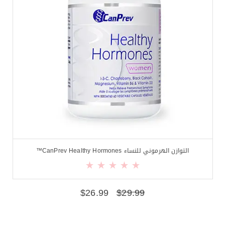
التوازن الهرموني للنساء CanPrev Healthy Hormones™
$
26.99
$
29.99