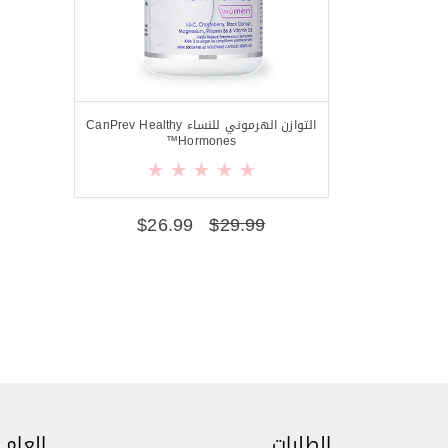
التوازن الهرموني للنساء CanPrev Healthy
Hormones™
$
26.99
$
29.99
الطلبات
العام