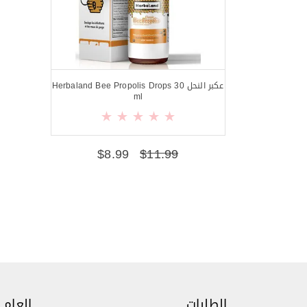
عكبر النحل Herbaland Bee Propolis Drops 30
ml
$
8.99
$
11.99
الطلبات
العام