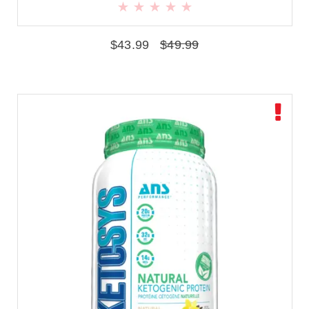
$
43.99
$
49.99