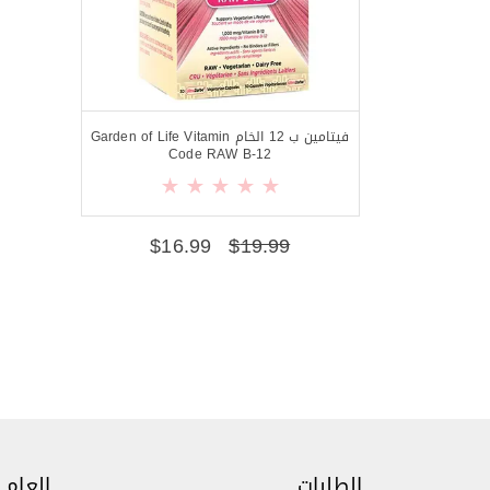
فيتامين ب 12 الخام Garden of Life Vitamin
Code RAW B-12
$
16.99
$
19.99
الطلبات
العام