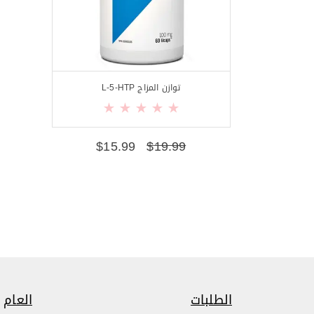
توازن المزاج L-5-HTP
$
15.99
$
19.99
الطلبات
العام