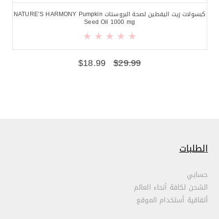
كبسولات زيت اليقطين لصحة البروستات NATURE’S HARMONY Pumpkin
Seed Oil 1000 mg
$
18.99
$
29.99
الطلبات
حسابي
الشحن لكافة أنحاء العالم
أتفاقية أستخدام الموقع