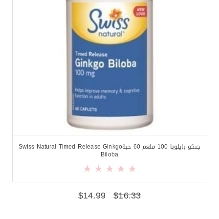
جنكو بايلوبا 100 ملغم 60 حبةSwiss Natural Timed Release Ginkgo
Biloba
$
14.99
$
16.33